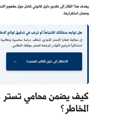
يهدف هذا المقال إلى تقديم دليل قانوني شامل حول مفهوم التستر
وضمان استقرارها.
هل تواجه منشأتك اشتباهاً أو ترغب في تدقيق لوائح الدفا
إن معالجة قضايا التستر التجاري تتطلب دراسة محاسبية ونظامية مع
استدلالياً لترشيح الكوادر المرخصة لفحص موقفك النظامي.
←
الانتقال إلى دليل المكاتب المعتمدة
كيف يضمن محامي تستر ت
المخاطر؟