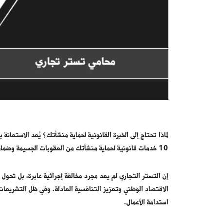
لماذا تحتاج إلى الخبرة القانونية لحماية منشأتك؟ يُعد الاستعانة ب
10 خدمات قانونية لحماية منشأتك من العقوبات الجسيمة وضمان امتثالها للنظام.”
إن التستر التجاري لم يعد مجرد مخالفة إجرائية عابرة، بل تحول
الاقتصاد الوطني وتعزيز التنافسية العادلة. وفي ظل التشريعات 
استدامة الأعمال.