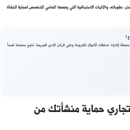
، عقوباته، والآليات الاستباقية التي يضعها المحامي المتخصص لحماية المنشأة
ع؟
مقة لإثبات تدفقات الأموال المشروعة ونفي الركن المادي للجريمة. تتيح منصتنا قسماً
جاري حماية منشأتك من