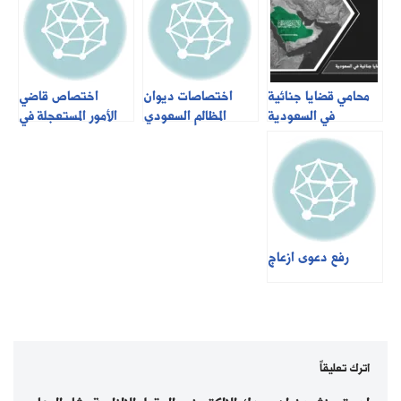
محامي قضايا جنائية
اختصاصات ديوان
اختصاص قاضي
في السعودية
المظالم السعودي
الأمور المستعجلة في
السعودية
رفع دعوى ازعاج
اترك تعليقاً