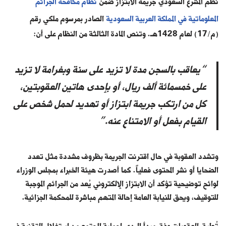
نظم المشرع السعودي جريمة الابتزاز ضمن
نظام مكافحة الجرائم
المعلوماتية في المملكة العربية السعودية
الصادر بمرسوم ملكي رقم
(م/17) لعام 1428هـ. وتنص المادة الثالثة من النظام على أن:
“يعاقب بالسجن مدة لا تزيد على سنة وبغرامة لا تزيد
على خمسمائة ألف ريال، أو بإحدى هاتين العقوبتين،
كل من ارتكب جريمة ابتزاز أو تهديد لحمل شخص على
القيام بفعل أو الامتناع عنه.”
وتشدد العقوبة في حال اقترنت الجريمة بظروف مشددة مثل تعدد
الضحايا أو نشر المحتوى فعلياً. كما أصدرت هيئة الخبراء بمجلس الوزراء
لوائح توضيحية تؤكد أن الابتزاز الإلكتروني يُعد من الجرائم الموجبة
للتوقيف، ويحق للنيابة العامة إحالة المتهم مباشرة للمحكمة الجزائية.