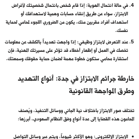
في حالة انتحال الهوية: إذا قام شخص بانتحال شخصيتك لأغراض
الابتزاز، سواء عن طريق إنشاء حسابات وهمية لاستهدافك أو
استهداف أفراد مقربين منك، يكون من الضروري اللجوء لمحامي لحماية
نفسك.
عند التعرض لابتزاز وظيفي: إذا واجهت تهديداً بالكشف عن معلومات
تخصك في العمل أو إظهار أخطاء قد تؤثر على مسيرتك المهنية، فإن
استشارة محامي ستكون خطوة مهمة لضمان حماية حقوقك وسمعتك.
خارطة جرائم الابتزاز في جدة: أنواع التهديد
وطرق المواجهة القانونية
تختلف صور الابتزاز باختلاف نية الجاني ووسائل التنفيذ، ويُصنف
المحامون هذه القضايا إلى عدة أنواع وفق النظام السعودي، أبرزها:
الابتزاز الإلكتروني: وهو الأكثر شيوعاً، ويتم عبر وسائل التواصل