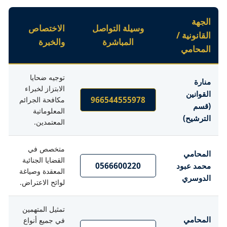
الجهة
وسيلة التواصل
الاختصاص
القانونية /
المباشرة
والخبرة
المحامي
توجيه ضحايا
منارة
الابتزاز لخبراء
القوانين
966544555978
مكافحة الجرائم
(قسم
المعلوماتية
الترشيح)
المعتمدين.
متخصص في
المحامي
القضايا الجنائية
محمد عبود
0566600220
المعقدة وصياغة
الدوسري
لوائح الاعتراض.
تمثيل المتهمين
المحامي
في جميع أنواع