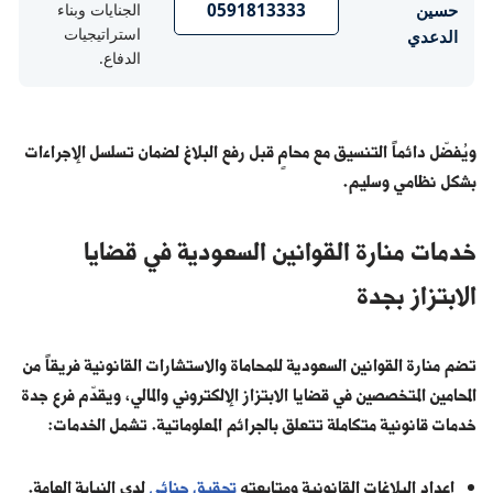
حسين
0591813333
الجنايات وبناء
استراتيجيات
الدعدي
الدفاع.
ويُفضّل دائماً التنسيق مع محامٍ قبل رفع البلاغ لضمان تسلسل الإجراءات
بشكل نظامي وسليم.
خدمات منارة القوانين السعودية في قضايا
الابتزاز بجدة
تضم منارة القوانين السعودية للمحاماة والاستشارات القانونية فريقاً من
المحامين المتخصصين في قضايا الابتزاز الإلكتروني والمالي، ويقدّم فرع جدة
خدمات قانونية متكاملة تتعلق بالجرائم المعلوماتية. تشمل الخدمات:
إعداد البلاغات القانونية ومتابعته
تحقيق جنائي
لدى النيابة العامة.