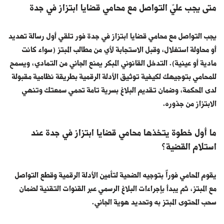
متى يجب عليّ التواصل مع محامي قضايا ابتزاز في جدة
يجب التواصل مع محامي قضايا ابتزاز في جدة فور تلقي أول رسالة تهديد
أو محاولة استغلال، وقبل الاستجابة لأي من مطالب المبتز (سواء كانت
مادية أو عينية). التدخل القانوني المبكر يمنع الجاني من التمادي، ويسمح
للمحامي بتوجيهك لكيفية توثيق الأدلة الرقمية بطريقة نظامية مقبولة
لدى المحكمة، وضمان تقديم البلاغ بسرية تامة تحمي سمعتك وتنهي
الابتزاز من جذوره.
ما أول خطوة يتخذها محامي قضايا ابتزاز في جدة عند
استلام القضية؟
يقوم المحامي فوراً بتوجيه الضحية لتأمين الأدلة الرقمية وقطع التواصل
مع المبتز، ثم يبدأ بإجراءات البلاغ الرسمي عبر القنوات التقنية لضمان
سحب المحتوى المبتز به وتحديد هوية الجاني.