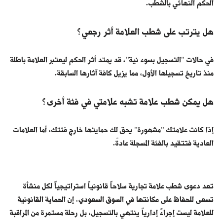
الحكم النهائي بالشطب.
هل يترتب على شطب العلامة أثر رجعي؟
في حالات "التسجيل بسوء نية"، قد يمتد أثر الحكم ليعتبر العلامة باطلة
منذ تاريخ تسجيلها الأول، مما يزيل كافة آثارها السابقة.
هل يمكن شطب علامة تشبه علامتي في فئة أخرى؟
إذا كانت علامتك "مشهورة" يحق لك حمايتها خارج فئتك، أما العلامات
العادية فتتقيد بالفئة المسجلة عادةً.
تعد دعوى شطب علامة تجارية سلاحاً قانونياً استراتيجياً لكل منشأة
تسعى للحفاظ على مكانتها في السوق السعودي. إن الحماية القانونية
للعلامة ليست إجراءً إدارياً ينتهي بالتسجيل، بل رحلة مستمرة من المراقبة