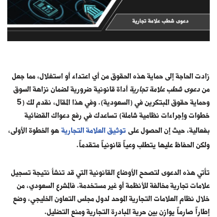
زادت الحاجة إلى حماية هذه الحقوق من أي اعتداء أو استغلال، مما جعل
من
دعوى شطب علامة تجارية
أداة قانونية ضرورية لضمان نزاهة السوق
وحماية حقوق المبتكرين في (السعودية). وفي هذا المقال، نقدم لك (5
خطوات وإجراءات نظامية شاملة) تساعدك في رفع دعواك القضائية
بفعالية، حيث إن الحصول على
توثيق العلامة التجارية
هو الخطوة الأولى،
ولكن الحفاظ عليها يتطلب وعياً قانونياً متقدماً.
تأتي هذه الدعوى لتصحح الأوضاع القانونية التي قد تنشأ نتيجة تسجيل
علامات تجارية مخالفة للأنظمة أو غير مستخدمة. فالمشرع السعودي، من
خلال نظام العلامات التجارية الموحد لدول مجلس التعاون الخليجي، وضع
إطاراً صارماً يوازن بين حرية المبادرة التجارية ومنع التضليل.