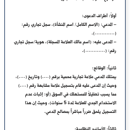
أولاً: أطراف الدعوى:
–
المدعي:
(الاسم الكامل/ اسم المنشأة)، سجل تجاري رقم:
(…………).
–
المدعى عليه:
(اسم مالك العلامة المسجلة)، هوية/سجل تجاري
رقم: (…………).
ثانياً: الوقائع:
يمتلك المدعي علامة تجارية محمية برقم (….) وتاريخ (….)،
وحيث إن المدعى عليه قام بتسجيل علامة مشابهة رقم (….)
مما يسبب تضليلاً للمستهلك في السوق (أو: إثبات عدم
الاستخدام الجدي للعلامة لمدة 5 سنوات). وحيث إن هذا
التسجيل يلحق ضرراً مباشراً بمصالح المدعي.
ثالثاً: الأسانيد النظامية: