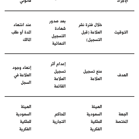
الإجراء
قانوني
بعد صدور
خلال فترة نشر
عند انتهاء
شهادة
التوقيت
العلامة (قبل
المدة أو طلب
التسجيل
التسجيل)
المالك
النهائية
إعدام أثر
إنهاء وجود
منع تسجيل
تسجيل
الهدف
العلامة في
العلامة
العلامة
السجل
القائمة
الهيئة
الهيئة
الجهة
السعودية
المحاكم
السعودية
المختصة
للملكية
التجارية
للملكية
الفكرية
الفكرية