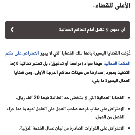
الأعلى للقضاء.
أي دعوى لا تقبل أمام المحاكم العمالية
لا تقبل أي دعوى تتعلق بالمطالبة بحق من مجموعة الحقوق المذكورة
في نظام العمل أو المترتبة على علاقة عقد العمل، وتم تقدمتها بعد
عُرّفت القضايا اليسيرة بأنها تلك القضايا التي لا يجيز
الاعتراض على حكم
فوات 12 شهر من تاريخ يوم انتهاء علاقة العمل. إلا إذا قدم
المحكمة العمالية
فيها سواء (مرافعة أو تدقيق)، بل تعتبر نهائية لازمة
المدعي عذراً يتم قبوله من قبل المحكمة أو يصدر إقرار من قبل المدعى
التنفيذ بمجرد إصدارها من هيئات محاكم الدرجة الأولى. ومن قضايا
عليه بالحق موضع النزاع. وبالتالي كافة القضايا العمالية المقدمة
العمال اليسيرة ما يلي:
مقبولة ضمن الفترة بين تاريخ نهاية عقد العمل الى تاريخ يوم
إكمال السنة.
القضايا العمالية التي لا يتخطى حد المطالبة فيها 20 ألف ريال.
الاعتراض على عقاب فرضه صاحب العمل على العامل لديه ما عدا جزاء
الفصل من العمل.
الاعتراض على القرارات الصادرة من لجان عمال الخدمة المنزلية.