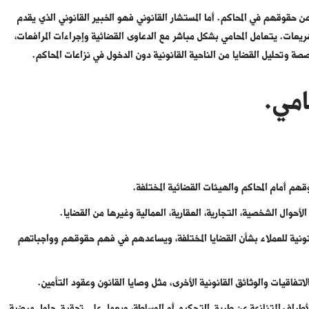
ن حقوقهم في المحاكم. أما المستشار القانوني فهو الخبير القانوني الذي يقدم
يعات. يتعامل المحامي بشكل مباشر مع الدعاوى القضائية وإجراءات المرافعات،
صة وتحليل القضايا من الناحية القانونية دون الدخول في نزاعات المحاكم.
امي.
قهم أمام المحاكم والهيئات القضائية المختلفة.
أحوال الشخصية، التجارية، العقارية، العمالية وغيرها من القضايا.
نونية للعملاء بشأن القضايا المختلفة، ويساعدهم في فهم حقوقهم وواجباتهم
اتفاقيات والوثائق القانونية الأخرى، مثل وصايا القانون وعقود التأمين.
لأطراف المتنازعة عن طريق التحكيم أو الوساطة، ويعمل على تحقيق حلول مرضية