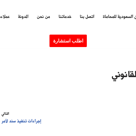
 السعودية للمحاماة
اتصل بنا
خدماتنا
من نحن
المدونة
عملاءن
اطلب استشارة
لقانوني
التالي
إجراءات تنفيذ سند لأمر