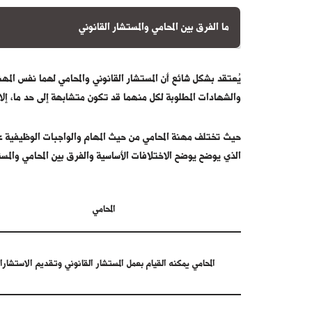
ما الفرق بين المحامي والمستشار القانوني
المحامي هو الشخص الذي يقوم بتمثيل العملاء قانونياً والدفا
يقدم استشارات قانونية للعملاء في مجالات مختلفة مثل العق
يُعتقد بشكل شائع أن المستشار القانوني والمحامي لهما نفس المه
المرافعات، بينما ينحصر دور المستشار القانوني بتقديم مشورة
والشهادات المطلوبة لكل منهما قد تكون متشابهة إلى حد ما، إلا
نزاعات المحاكم.
حيث تختلف مهنة المحامي من حيث المهام والواجبات الوظيفية عن
الذي يوضح يوضح الاختلافات الأساسية والفرق بين المحامي والمستش
المحامي
المحامي يمكنه القيام بعمل المستشار القانوني وتقديم الاستشار