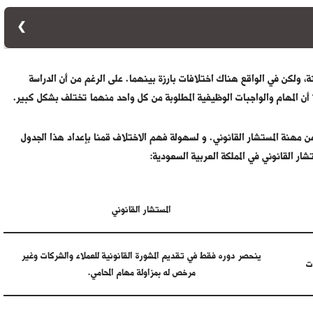
ع عن حقوقهم في المحاكم. أما المستشار القانوني فهو الخبير القانوني الذي
ود والتشريعات. يتعامل المحامي بشكل مباشر مع الدعاوى القضائية وإجراءات
نة، ولكن في الواقع هناك اختلافات بارزة بينهما. على الرغم من أن الدراسة
 قانونية متخصصة وتحليل القضايا من الناحية القانونية دون الدخول في
 أن المهام والواجبات الوظيفية المطلوبة من كل واحد منهما تختلف بشكل كبير.
 مهنة المستشار القانوني. و لسهولة فهم الاختلاف قمنا بإعداد هذا الجدول
ار القانوني في المملكة العربية السعودية:
المستشار القانوني
ينحصر دوره فقط في تقديم المشورة القانونية للعملاء والشركات وغير
ات
مرخص له بمزاولة مهام المحامي.