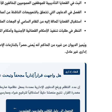
البت في القضايا التأديبية للموظفين العموميين المخالفين للأ
الفصل في الدعاوى التي تتعلق بالتعويضات الناشئة عن أعمال
استقبال القضايا المحالة إليه من المقام السامي أو الجهات العلي
النظر في طلبات تنفيذ الأحكام القضائية الأجنبية وأحكام الم
ويُميز الديوان عن غيره من المحاكم أنه يُعنى حصراً بالمنازعات ال
إداري غير عادل.
قضاء إداري
هل واجهت قراراً إدارياً مجحفاً وتبح
إن مدد التظلم ورفع الدعاوى الإدارية محددة بمهل نظامية صارمة 
مصدرة القرار. تتيح منصتنا دليلاً استدلالياً لترشيح خبراء وممار
←
الوصول إلى دليل المكاتب والممارسين المعتمدين