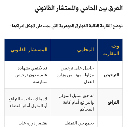
الفرق بين المحامي والمستشار القانوني
توضح المقارنة التالية الفوارق الجوهرية التي يجب على الموكل إدراكها:
وجه
المحامي
المستشار القانوني
المقارنة
حاصل على ترخيص
قد يكتفي بشهادة
الترخيص
مزاولة مهنة من وزارة
علمية دون ترخيص
العدل
ممارسة
له حق تمثيل الموكل
لا يملك صلاحية الترافع
الترافع
والترافع أمام كافة
أو المثول أمام القضاء
المحاكم
يجمع بين التمثيل
يقتصر دوره على