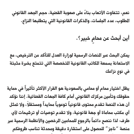
نعم، تتفاوت الأتعاب بناءً على صعوبة القضية، حجم الجهد القانوني
المطلوب، عدد الجلسات، والمذكرات القانونية التي يتطلبها النزاع.
أين أبحث عن محامٍ خبير؟.
يمكن البحث عبر المنصات الرسمية لوزارة العدل للتأكد من الترخيص، مع
الاستعانة بسمعة المكاتب القانونية المتخصصة التي تتمتع بخبرة مثبتة
في نوع نزاعك
يظل اختيار محام أو محامي بالسعودية هو القرار الأكثر تأثيراً في حماية
حقوقك وتأمين مركزك القانوني أمام كافة الجهات القضائية. إننا نؤكد
أن هذه المنصة تقدم محتوى قانونياً توعوياً محايداً ومستقلاً، ولا تمثل
أي مكتب محاماة أو جهة قانونية، ولا تقدم توصيات أو ترشيحات لأي
طرف؛ لذا ننصح دائماً بالرجوع للمحامين المرخصين والأنظمة الرسمية عبر
منصة “ناجز” للحصول على استشارة دقيقة ومحدثة تناسب ظروفكم