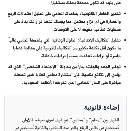
على بنود قد تكون مجحفة بحقك مستقبلاً.
تقدير المخاطر القانونية: يساعدك المحامي على تحليل احتمالات الربح
والخسارة في أي نزاع محتمل، مما يجعلك تتخذ قراراتك بناءً على
معطيات نظامية دقيقة لا على التوقعات.
تقليل التكاليف الإضافية: الحلول الوقائية التي يقدمها المحامي غالباً
ما تكون أقل تكلفة بكثير من التكاليف المترتبة على معالجة قضايا
خاسرة أو نزاعات تعقدت بسبب إجراءات خاطئة.
توفير الجهد والوقت: بدلاً من محاولة “الاجتهاد الشخصي” الذي قد
يؤدي إلى نتائج عكسية، فإن استشارة
محامي قضايا
خبير تضعك
مباشرة على المسار النظامي الذي تفرضه الأنظمة السعودية.
إضاءة قانونية
الفرق بين “محامٍ” و”محامي” هو فرق لغوي صرف؛ فالأولى
تُستخدم في حالتي الرفع والجر عند التنكير، والثانية تُستخدم في