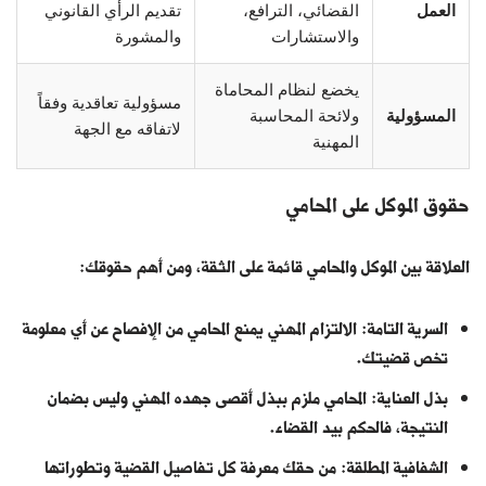
العمل
القضائي، الترافع،
تقديم الرأي القانوني
والاستشارات
والمشورة
يخضع لنظام المحاماة
مسؤولية تعاقدية وفقاً
المسؤولية
ولائحة المحاسبة
لاتفاقه مع الجهة
المهنية
حقوق الموكل على المحامي
العلاقة بين الموكل والمحامي قائمة على الثقة، ومن أهم حقوقك:
السرية التامة: الالتزام المهني يمنع المحامي من الإفصاح عن أي معلومة
تخص قضيتك.
بذل العناية: المحامي ملزم ببذل أقصى جهده المهني وليس بضمان
النتيجة، فالحكم بيد القضاء.
الشفافية المطلقة: من حقك معرفة كل تفاصيل القضية وتطوراتها