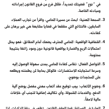
في “نوع” قضيتك تحديداً، فلكل فرع من فروع القانون إجراءاته
ومبادئه الخاصة.
السمعة المهنية: ابحث عن مسيرة المحامي، واقرأ عن تجارب العملاء
السابقين، فالنتائج التي حققها في قضايا مشابهة هي خير برهان على
كفاءته.
الشفافية الواقعية: المحامي المحترف يضعك أمام الحقائق؛ فهو يحلل
احتمالات الربح والخسارة بواقعية قانونية دون وعود زائفة بنتيجة
محتومة.
التواصل الفعال: تقاس كفاءة المحامي بمدى سهولة الوصول إليه
وسرعة استجابته للاستفسارات؛ فالموكل بحاجة لمن يطمئنه ويطلعه
على المستجدات بوضوح.
وضوح الأتعاب: يجب توقيع عقد أتعاب مهني مفصل يوضح آلية
الدفع، والخدمات المشمولة، وأي تكاليف إضافية لتجنب أي خلافات
مالية لاحقاً.
المهارة في الصياغة: قوة الموقف القانوني تظهر في دقة المذكرات، لذا