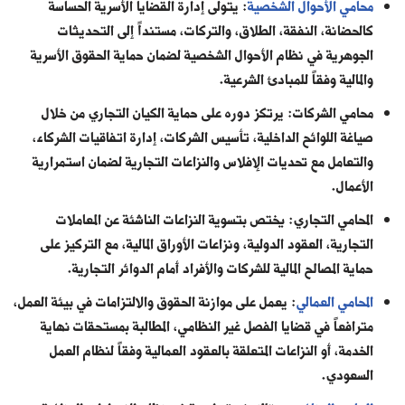
محامي الأحوال الشخصية
: يتولى إدارة القضايا الأسرية الحساسة
كالحضانة، النفقة، الطلاق، والتركات، مستنداً إلى التحديثات
الجوهرية في نظام الأحوال الشخصية لضمان حماية الحقوق الأسرية
والمالية وفقاً للمبادئ الشرعية.
محامي الشركات: يرتكز دوره على حماية الكيان التجاري من خلال
صياغة اللوائح الداخلية، تأسيس الشركات، إدارة اتفاقيات الشركاء،
والتعامل مع تحديات الإفلاس والنزاعات التجارية لضمان استمرارية
الأعمال.
المحامي التجاري: يختص بتسوية النزاعات الناشئة عن المعاملات
التجارية، العقود الدولية، ونزاعات الأوراق المالية، مع التركيز على
حماية المصالح المالية للشركات والأفراد أمام الدوائر التجارية.
المحامي العمالي
: يعمل على موازنة الحقوق والالتزامات في بيئة العمل،
مترافعاً في قضايا الفصل غير النظامي، المطالبة بمستحقات نهاية
الخدمة، أو النزاعات المتعلقة بالعقود العمالية وفقاً لنظام العمل
السعودي.