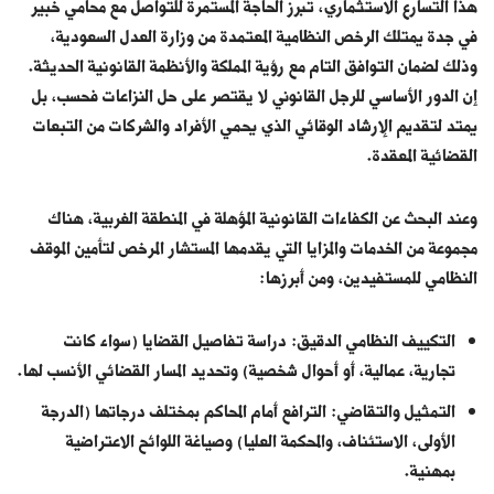
هذا التسارع الاستثماري، تبرز الحاجة المستمرة للتواصل مع
محامي خبير
في جدة
يمتلك الرخص النظامية المعتمدة من وزارة العدل السعودية،
وذلك لضمان التوافق التام مع رؤية المملكة والأنظمة القانونية الحديثة.
إن الدور الأساسي للرجل القانوني لا يقتصر على حل النزاعات فحسب، بل
يمتد لتقديم الإرشاد الوقائي الذي يحمي الأفراد والشركات من التبعات
القضائية المعقدة.
وعند البحث عن الكفاءات القانونية المؤهلة في المنطقة الغربية، هناك
مجموعة من الخدمات والمزايا التي يقدمها المستشار المرخص لتأمين الموقف
النظامي للمستفيدين، ومن أبرزها:
التكييف النظامي الدقيق: دراسة تفاصيل القضايا (سواء كانت
تجارية، عمالية، أو أحوال شخصية) وتحديد المسار القضائي الأنسب لها.
التمثيل والتقاضي: الترافع أمام المحاكم بمختلف درجاتها (الدرجة
الأولى، الاستئناف، والمحكمة العليا) وصياغة اللوائح الاعتراضية
بمهنية.