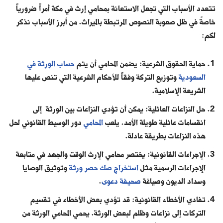
تتعدد الأسباب التي تجعل الاستعانة بمحامي إرث في مكة أمراً ضرورياً
خاصةً في ظل صعوبة النصوص المرتبطة بالميراث. من أبرز الأسباب نذكر
لكم:
حماية الحقوق الشرعية: يضمن المحامي أن يتم
حساب الورثة في
السعودية
وتوزيع التركة وفقاً للأحكام الشرعية التي تنص عليها
الشريعة الإسلامية.
حل النزاعات العائلية: يمكن أن تؤدي النزاعات بين الورثة إلى
انقسامات عائلية طويلة الأمد. يلعب
المحامي
دور الوسيط القانوني لحل
هذه النزاعات بطريقة عادلة.
الإجراءات القانونية: يختصر محامي الإرث الوقت والجهد في متابعة
الإجراءات الرسمية مثل
استخراج صك حصر ورثة
وتوثيق الوصايا
وسداد الديون وصياغة
صحيفة دعوى
.
تفادي الأخطاء القانونية: قد تؤدي بعض الأخطاء في تقسيم
التركات إلى نزاعات وظلم لبعض الورثة. يحمي المحامي الورثة من