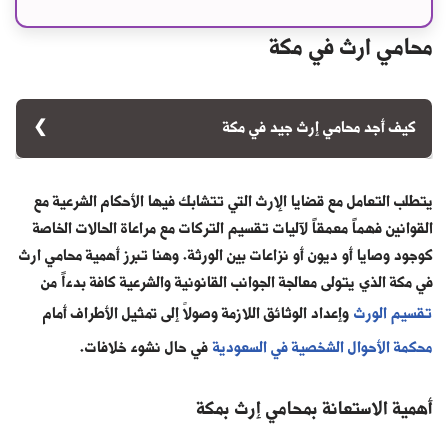
محامي ارث في مكة
كيف أجد محامي إرث جيد في مكة
يمكن البحث عن المحامين الممارسين من خلال خدمة (الاستعلام عن
المحامين الممارسين) في منصة ناجز. لكن لكي تتأكد من توكيل
يتطلب التعامل مع قضايا الإرث التي تتشابك فيها الأحكام الشرعية مع
محامي إرث معتمد وشاطر في مكة عليك التوجه لفرع منارة القوانين
القوانين فهماً معمقاً لآليات تقسيم التركات مع مراعاة الحالات الخاصة
السعودية للمحاماة والاستشارات القانونية في المدينة. وبذلك
كوجود وصايا أو ديون أو نزاعات بين الورثة. وهنا تبرز أهمية محامي ارث
ستحصل على فرصة للتعاون مع أمهر المحامين والمستشارين
في مكة الذي يتولى معالجة الجوانب القانونية والشرعية كافة بدءاً من
المتخصصين في قضايا الإرث.
تقسيم الورث
وإعداد الوثائق اللازمة وصولاً إلى تمثيل الأطراف أمام
محكمة الأحوال الشخصية في السعودية
في حال نشوء خلافات.
أهمية الاستعانة بمحامي إرث بمكة