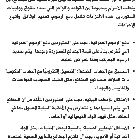
يتطلب الالتزام بمجموعة من القواعد واللوائح التي تحدد حقوق وواجبات
المستوردين. هذه الالتزامات تشمل دفع الرسوم، تقديم الوثائق، واتباع
الإجراءات.
دفع الرسوم الجمركية: يجب على المستوردين دفع الرسوم الجمركية
التي تُفرض بناءً على قيمة البضائع المستوردة ونوعها. يتم تحديد
الرسوم الجمركية وفقًا للقوانين المحلية.
التنسيق مع الجهات المختصة: التنسيق إلكترونيًا مع الجهات الحكومية
ذات العلاقة حسب نوع البضائع، مثل الهيئة السعودية للمواصفات
والمقاييس والجودة.
الامتثال للأنظمة البيئية: يجب على المستوردين التأكد من أن البضائع
التي يتم استيرادها لا تتعارض مع الأنظمة البيئية المعمول بها في
المملكة، مثل قيود المواد الكيميائية أو السامة.
الامتثال للمعايير الصحية: بالنسبة لبعض المنتجات، مثل المواد
الغذائية أو الأدوية، يجب أن تلتزم البضائع بالمعايير الصحية المعتمدة