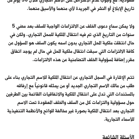
سعودية. مع وجوب عدم الاعتراض على الاسم التجاري خلال 30 يوم من
تاريخ الإبلاغ أو النشر في الجريدة لأي منهما والأسبق منهما.
ولا يمكن سماع دعوى الخلف عن الالتزامات الواجبة للسلف بعد مضي 5
سنوات من التاريخ الذي تم فيه انتقال الملكية للمحل التجاري. ولكن في
حال انتقلت ملكية المحل التجاري بدون اسمه يكون السلف هو المسؤول عن
كافة الالتزامات التي سبقت انتقال ملكية المحل في حال لم يوجد اتفاق
مقرر إضافة لمسؤولية الخلف التضامنية عن هذه الالتزامات.
تتم الإشارة في السجل التجاري عن انتقال الملكية للاسم التجاري بناء على
طلب من مالك الاسم التجاري الجديد أو من يمثله قانونياً مع إرفاقه
بالمستندات التي تدل على انتقال الملكية والاتفاقيات القائمة بين الطرفين
حول مسؤولية والتزامات كل من السلف والخلف المعقودة تحت الاسم
التجاري بعد انتقال الملكية بصورة غير مخالفة للوائح والأنظمة التنفيذية
للأسماء التجارية.
الأسئلة الشائعة