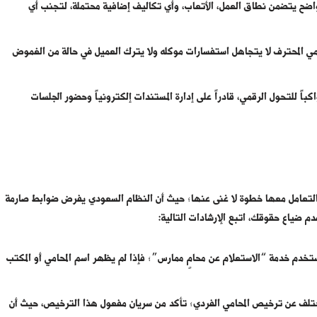
اضح يتضمن نطاق العمل، الأتعاب، وأي تكاليف إضافية محتملة، لتجنب أي
امي المحترف لا يتجاهل استفسارات موكله ولا يترك العميل في حالة من الغموض
اً للتحول الرقمي، قادراً على إدارة المستندات إلكترونياً وحضور الجلسات
د التعامل معها خطوة لا غنى عنها؛ حيث أن النظام السعودي يفرض ضوابط صارمة
عدم ضياع حقوقك، اتبع الإرشادات التالية:
ستخدم خدمة “الاستعلام عن محامٍ ممارس”؛ فإذا لم يظهر اسم المحامي أو المكتب
ختلف عن ترخيص المحامي الفردي؛ تأكد من سريان مفعول هذا الترخيص، حيث أن