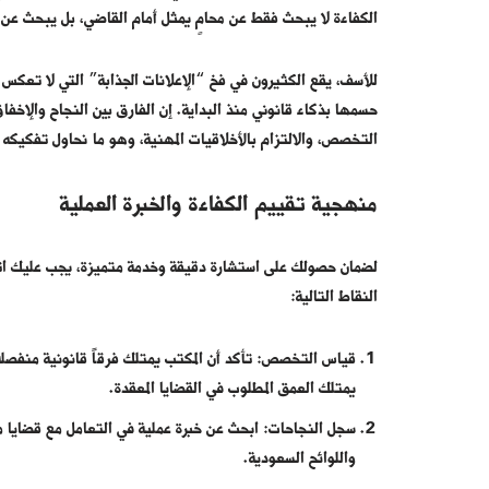
الكفاءة لا يبحث فقط عن محامٍ يمثل أمام القاضي، بل يبحث عن
للأسف، يقع الكثيرون في فخ “الإعلانات الجذابة” التي لا تعكس 
حسمها بذكاء قانوني منذ البداية. إن الفارق بين النجاح والإخف
التخصص، والالتزام بالأخلاقيات المهنية، وهو ما نحاول تفكيكه ف
منهجية تقييم الكفاءة والخبرة العملية
لضمان حصولك على استشارة دقيقة وخدمة متميزة، يجب عليك اتبا
النقاط التالية:
قياس التخصص: تأكد أن المكتب يمتلك فرقاً قانونية منفصلة
يمتلك العمق المطلوب في القضايا المعقدة.
سجل النجاحات: ابحث عن خبرة عملية في التعامل مع قضايا م
واللوائح السعودية.