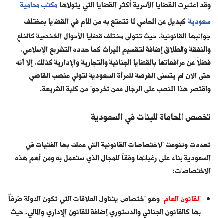
وقد اعتبرت القضايا الأسرية أكثر القضايا التي يتولاها
مكتب محامية
سعودية
كبديل عن المحامي لما تتمتع به من المام في القضايا بمختلف
جوانبها القانونية. حيث تتولى مختلف قضايا الأحوال الشخصية كالخلع
والنفقة والطلاق إضافة لتقسيم الميراث كما حدده التشريع الإسلامي.
فضلاً عن مرافعاتها بالقضايا الجنائية والتجارية والإدارية كذلك. إلا أنه
حتى الآن لم يتسنى الفرصة للمرأة السعودية لتولي منصب القاضي
واقتصر هذا المنصب على الرجال ممن تخرجوا من كلية الشريعة.
تخصص المحاماة للبنات في السعودية
تعددت وتنوعت الاختصاصات القانونية التي عملت بها الفتيات في
السعودية بناء على رغباتها وفقاً للمجال الذي ستعمل به ومن أهم هذه
الاختصاصات:
القانون العام:
وهو اختصاص يتناول العلاقات التي تكون الدولة طرفاً
بها كالقانون الجنائي والدستوري إضافة للقانون الإداري والمالي. حيث