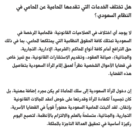
هل تختلف الخدمات التي تقدمها المحامية عن المحامي في
النظام السعودي؟
لا يوجد أي اختلاف في الصلاحيات القانونية؛ فالمحامية المرخصة في
السعودية تمتلك كافة الحقوق النظامية التي يمتلكها المحامي، بما في ذلك
حق الترافع أمام كافة أنواع المحاكم (الشرعية، الإدارية، التجارية،
والجنائية)، صياغة العقود، وتقديم الاستشارات القانونية، مع تميز خاص
في قضايا الأحوال الشخصية نظراً لعمق إلمام المرأة السعودية بتفاصيل
هذه القضايا.
إن دخول المرأة السعودية إلى سلك المحاماة لم يكن مجرد إضافة مهنية، بل
كان تجسيداً لكفاءة المرأة وقدرتها على خوض أعقد المجالات القانونية
بإتقان. لقد أثبتت المحامية السعودية حضوراً قوياً في القضايا الأسرية،
التجارية، والجنائية، متسلحةً بالعلم والالتزام بالأنظمة، لتصبح اليوم
ركيزة أساسية في تحقيق العدالة الناجزة بالمملكة.