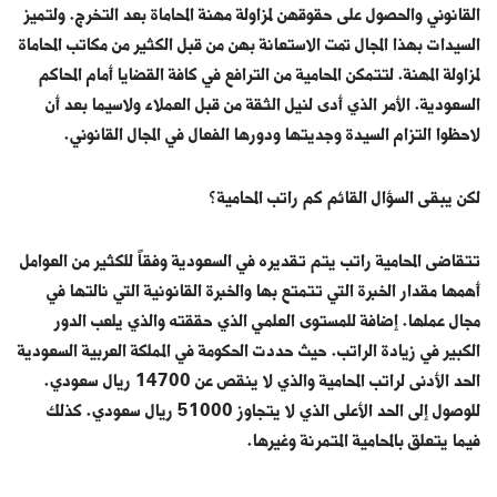
القانوني والحصول على حقوقهن لمزاولة مهنة المحاماة بعد التخرج. ولتميز
السيدات بهذا المجال تمت الاستعانة بهن من قبل الكثير من مكاتب المحاماة
لمزاولة المهنة. لتتمكن المحامية من الترافع في كافة القضايا أمام المحاكم
السعودية. الأمر الذي أدى لنيل الثقة من قبل العملاء ولاسيما بعد أن
لاحظوا التزام السيدة وجديتها ودورها الفعال في المجال القانوني.
لكن يبقى السؤال القائم كم راتب المحامية؟
تتقاضى المحامية راتب يتم تقديره في السعودية وفقاً للكثير من العوامل
أهمها مقدار الخبرة التي تتمتع بها والخبرة القانونية التي نالتها في
مجال عملها. إضافة للمستوى العلمي الذي حققته والذي يلعب الدور
الكبير في زيادة الراتب. حيث حددت الحكومة في المملكة العربية السعودية
الحد الأدنى لراتب المحامية والذي لا ينقص عن 14700 ريال سعودي.
للوصول إلى الحد الأعلى الذي لا يتجاوز 51000 ريال سعودي. كذلك
فيما يتعلق بالمحامية المتمرنة وغيرها.