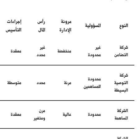
مرونة
رأس
إجراءات
النوع
المسؤولية
الإدارة
المال
التأسيس
شركة
غير
غير
منخفضة
معقدة
التضامن
محدودة
محدد
شركة
محدودة
التوصية
مرنة
محدد
متوسطة
للمساهمين
البسيطة
الشركة
مرن
محدودة
عالية
معقدة
المساهمة
ومتغير
الشركة