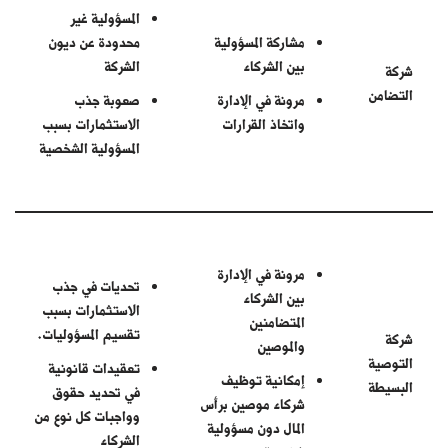
المسؤولية غير
مشاركة المسؤولية
محدودة عن ديون
بين الشركاء
الشركة
شركة
التضامن
مرونة في الإدارة
صعوبة جذب
واتخاذ القرارات
الاستثمارات بسبب
المسؤولية الشخصية
مرونة في الإدارة
تحديات في جذب
بين الشركاء
الاستثمارات بسبب
المتضامنين
تقسيم المسؤوليات.
شركة
والموصين
التوصية
تعقيدات قانونية
إمكانية توظيف
البسيطة
في تحديد حقوق
شركاء موصين برأس
وواجبات كل نوع من
المال دون مسؤولية
الشركاء