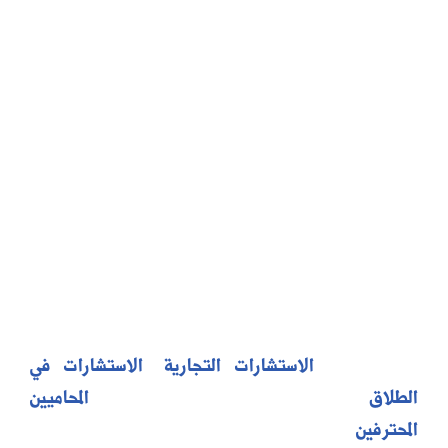
احصل على استشارات
قانونية مخصصة لك
ولأعمالك
نحن نقدم استشارات قانونية متخصصة في جميع مجالات
القانون، من
الاستشارات التجارية
و
الاستشارات في
الطلاق
إلى القضايا الجنائية. فريقنا من
المحاميين
المحترفين
مستعد لتقديم الدعم القانوني الذي تحتاجه