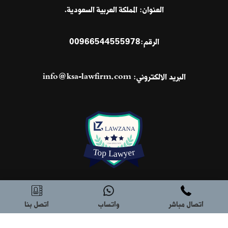
العنوان: المملكة العربية السعودية.
الرقم:
00966544555978
البريد الالكتروني:
info@ksa-lawfirm.com
اتصال مباشر
واتساب
اتصل بنا