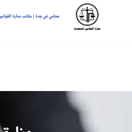
تخطى
محامي في جدة | مكتب منارة القوانين
إلى
المحتوى